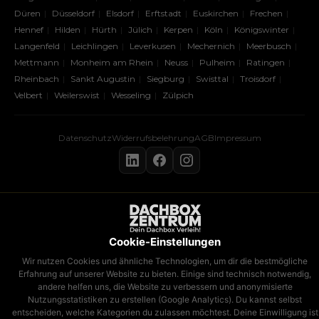
Düren
Düsseldorf
Elsdorf
Erftstadt
Euskirchen
Frechen
Hennef
Hilden
Hürth
Jülich
Kerpen
Köln
Königswinter
Langenfeld
Leichlingen
Leverkusen
Mechernich
Meerbusch
Mettmann
Monheim am Rhein
Neuss
Pulheim
Ratingen
Rheinbach
Sankt Augustin
Siegburg
Swisttal
Troisdorf
Velbert
Weilerswist
Wesseling
Zülpich
Datenschutz
Widerrufsbelehrung
AGB
Impressum
Cookie-Einstellungen
Wir nutzen Cookies und ähnliche Technologien, um dir die bestmögliche
Erfahrung auf unserer Website zu bieten. Einige sind technisch notwendig,
andere helfen uns, die Website zu verbessern und anonymisierte
Nutzungsstatistiken zu erstellen (Google Analytics). Du kannst selbst
entscheiden, welche Kategorien du zulassen möchtest. Deine Einwilligung ist