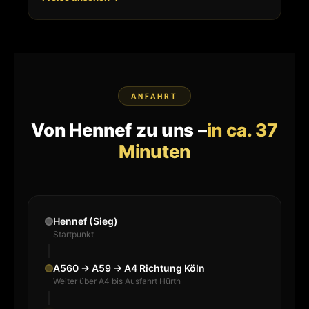
ANFAHRT
Von Hennef zu uns –
in ca. 37
Minuten
Hennef (Sieg)
Startpunkt
A560 → A59 → A4 Richtung Köln
Weiter über A4 bis Ausfahrt Hürth