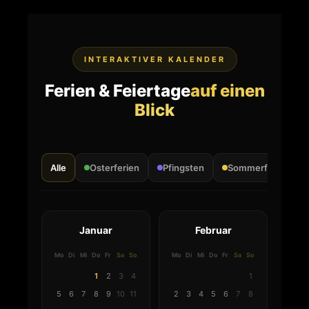
INTERAKTIVER KALENDER
Ferien & Feiertage
auf einen
Blick
Alle
Osterferien
Pfingsten
Sommerferien
Januar
Februar
Mo
Di
Mi
Do
Fr
Sa
So
Mo
Di
Mi
Do
Fr
Sa
So
1
2
3
4
1
5
6
7
8
9
10
11
2
3
4
5
6
7
8