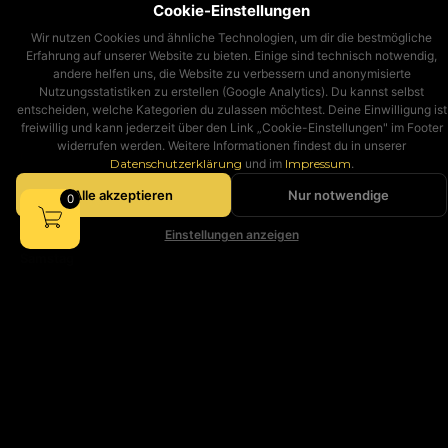
Cookie-Einstellungen
Blog
Wir nutzen Cookies und ähnliche Technologien, um dir die bestmögliche
Über uns
Erfahrung auf unserer Website zu bieten. Einige sind technisch notwendig,
Standort & Kontakt
andere helfen uns, die Website zu verbessern und anonymisierte
Nutzungsstatistiken zu erstellen (Google Analytics). Du kannst selbst
Ferienkalender 2026
entscheiden, welche Kategorien du zulassen möchtest. Deine Einwilligung ist
freiwillig und kann jederzeit über den Link „Cookie-Einstellungen" im Footer
widerrufen werden. Weitere Informationen findest du in unserer
ÖFFNUNGSZEITEN
Datenschutzerklärung
und im
Impressum
.
Montag – Freitag
Alle akzeptieren
Nur notwendige
09:00 – 17:00 Uhr
Einstellungen anzeigen
Samstag
09:00 – 13:00 Uhr
BLEIB INFORMIERT
Melde dich an – wir informieren dich über neue Angebote &
Produkte.
Zum Newsletter